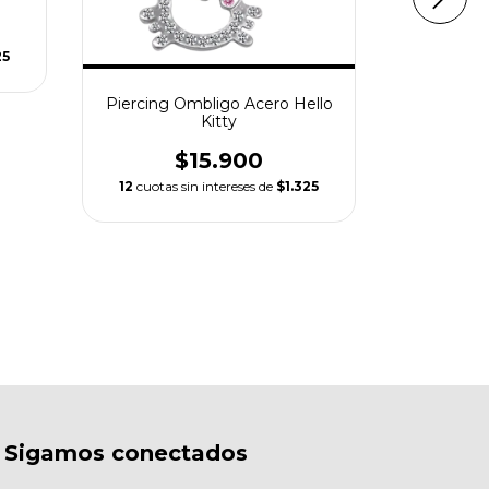
Piercin
25
6
cuotas 
Piercing Ombligo Acero Hello
Kitty
$15.900
12
cuotas sin intereses de
$1.325
Sigamos conectados