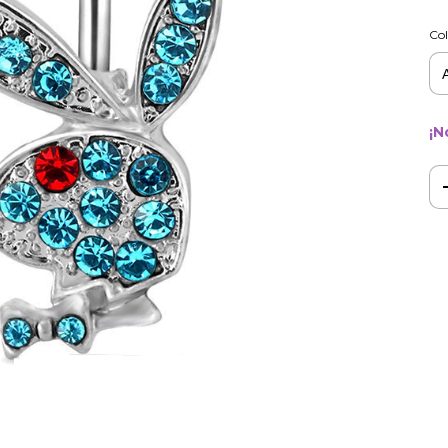
Col
¡N