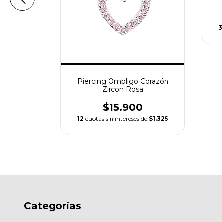
s de
$1.158
3
Piercing Ombligo Corazón
Zircon Rosa
$15.900
12
cuotas sin intereses de
$1.325
Categorías