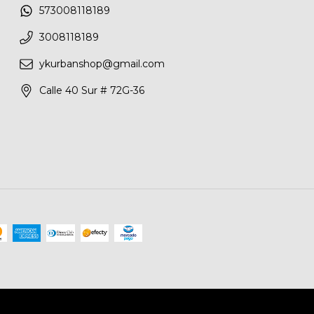
573008118189
3008118189
ykurbanshop@gmail.com
Calle 40 Sur # 72G-36