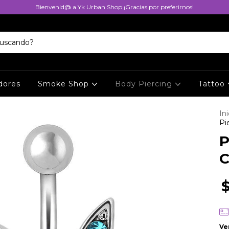
Bienvenid@ a Yk Urban Shop ¡Gracias por preferirnos!
dores
Smoke Shop
Body Piercing
Tattoo
Ini
Pi
P
C
Ve