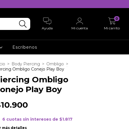
0
Ayuda
Mi cuenta
Mi carrito
Escríbenos
cio
>
Body Piercing
>
Ombligo
>
ercing Ombligo Conejo Play Boy
iercing Ombligo
onejo Play Boy
$10.900
6
cuotas sin intereses de
$1.817
r más detalles