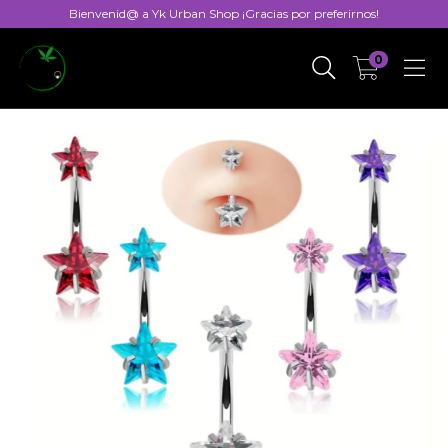
Bienvenid@ a Yk Urban Shop ¡Gracias por preferirnos!
0