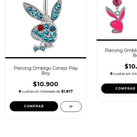
Piercing Ombli
B
$10
Piercing Ombligo Conejo Play
Boy
6
cuotas sin in
$10.900
COMPRAR
6
cuotas sin intereses de
$1.817
COMPRAR