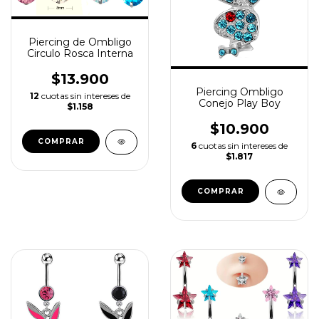
Piercing de Ombligo
Circulo Rosca Interna
$13.900
Piercing Ombligo
12
cuotas sin intereses de
Conejo Play Boy
$1.158
$10.900
COMPRAR
6
cuotas sin intereses de
$1.817
COMPRAR