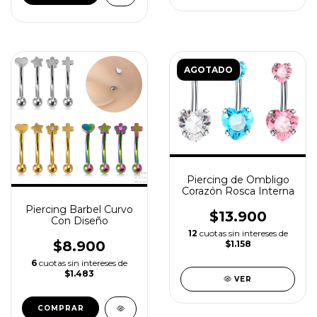
AGOTADO
Piercing de Ombligo
Corazón Rosca Interna
Piercing Barbel Curvo
$13.900
Con Diseño
12
cuotas sin intereses de
$8.900
$1.158
6
cuotas sin intereses de
$1.483
VER
COMPRAR