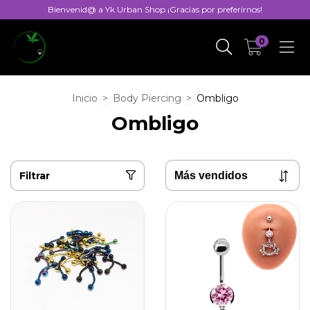
Bienvenid@ a Yk Urban Shop ¡Gracias por preferirnos!
0
Inicio
>
Body Piercing
>
Ombligo
Ombligo
Filtrar