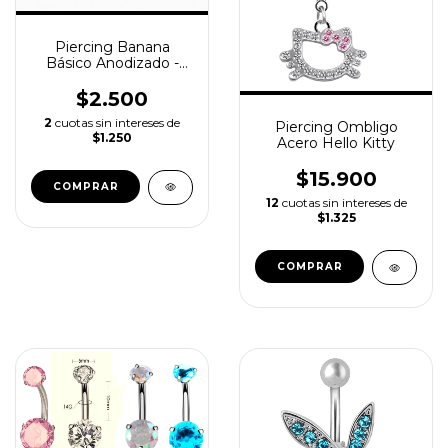
Piercing Banana
Básico Anodizado -
Acero Quirúrgico
$2.500
2
cuotas sin intereses de
Piercing Ombligo
$1.250
Acero Hello Kitty
$15.900
COMPRAR
12
cuotas sin intereses de
$1.325