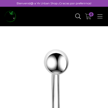
Bienvenid@ a Yk Urban Shop ¡Gracias por preferirnos!
0