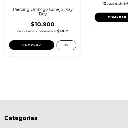
12
cuotas sin in
Piercing Ombligo Conejo Play
Boy
COMPRAR
$10.900
6
cuotas sin intereses de
$1.817
COMPRAR
Categorías