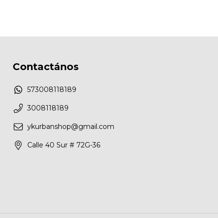
Contactános
573008118189
3008118189
ykurbanshop@gmail.com
Calle 40 Sur # 72G-36