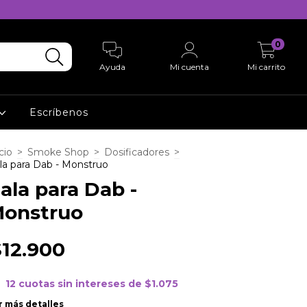
0
Ayuda
Mi cuenta
Mi carrito
Escríbenos
cio
>
Smoke Shop
>
Dosificadores
>
la para Dab - Monstruo
ala para Dab -
onstruo
$12.900
12
cuotas sin intereses de
$1.075
r más detalles