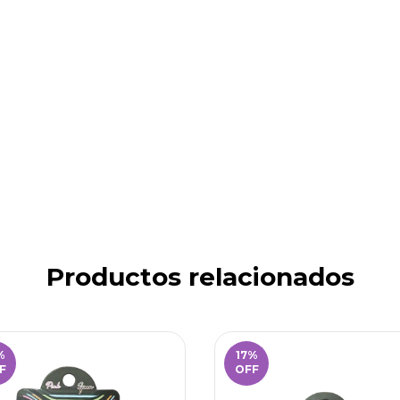
Productos relacionados
%
17
%
F
OFF