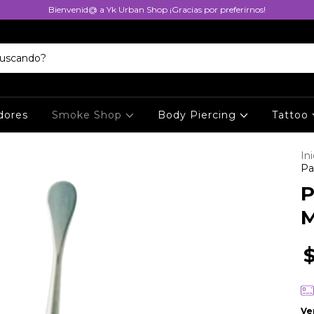
Bienvenid@ a Yk Urban Shop ¡Gracias por preferirnos!
dores
Smoke Shop
Body Piercing
Tattoo
Ini
Pa
P
M
Ve