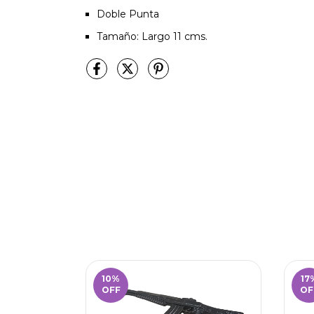
Doble Punta
Tamaño: Largo 11 cms.
10
%
17
OFF
OF