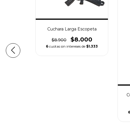
Cuchara Larga Escopeta
$8.000
$8.900
nicornio
6
cuotas sin intereses de
$1.333
0
 de
$1.075
C