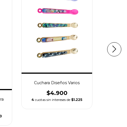
Cuchar
3
cuotas 
Cuchara Diseños Varios
$4.900
ra
4
cuotas sin intereses de
$1.225
50