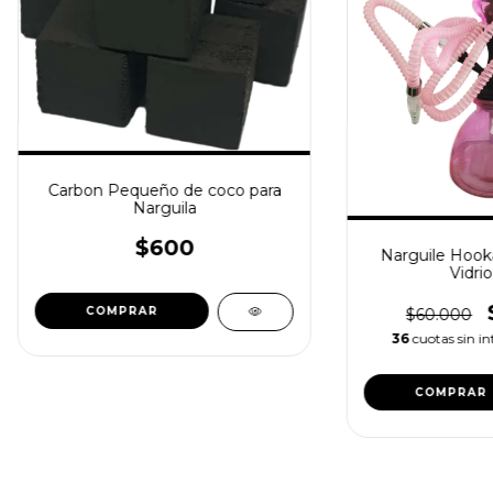
Carbon Pequeño de coco para
Narguila
$600
Narguile Hook
Vidri
$60.000
36
cuotas sin in