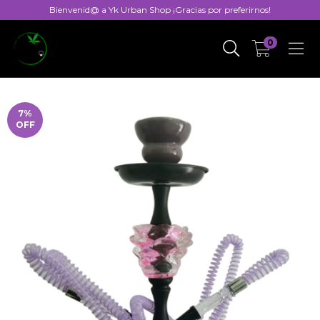
Bienvenid@ a Yk Urban Shop ¡Gracias por preferirnos!
0
7
%
OFF