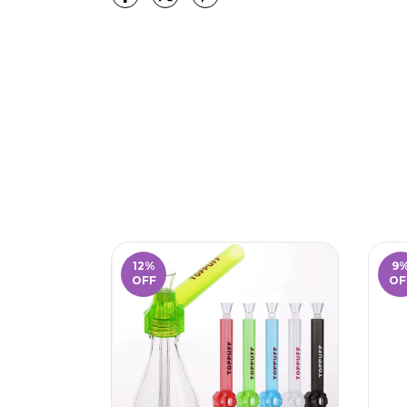
12
%
9
OFF
OF