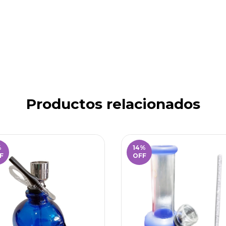
Productos relacionados
%
14
%
F
OFF