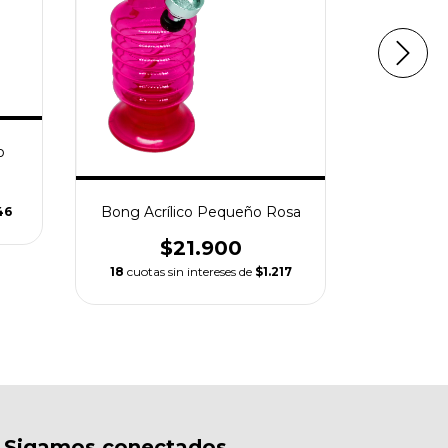
MiniBong
$17.9
12
cuotas 
o
Bong Acrílico Pequeño Rosa
46
$21.900
18
cuotas sin intereses de
$1.217
Sigamos conectados