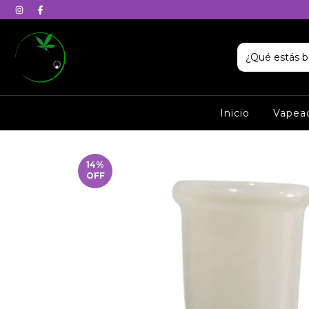
Inicio
Vapea
14
%
OFF