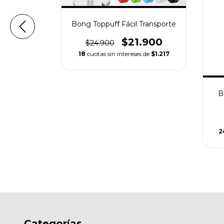
Bong Toppuff Fácil Transporte
$21.900
$24.900
18
cuotas sin intereses de
$1.217
Pequeño
.900
B
s de
$1.246
2
Categorías