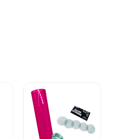
11
%
OFF