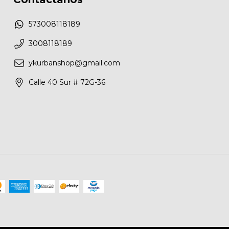
573008118189
3008118189
ykurbanshop@gmail.com
Calle 40 Sur # 72G-36