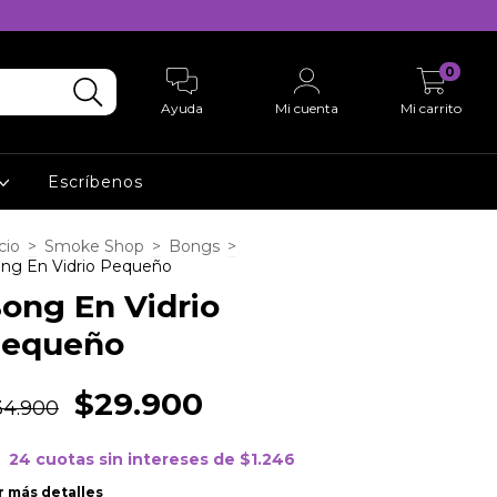
0
Ayuda
Mi cuenta
Mi carrito
Escríbenos
cio
>
Smoke Shop
>
Bongs
>
ng En Vidrio Pequeño
ong En Vidrio
equeño
$29.900
34.900
24
cuotas sin intereses de
$1.246
r más detalles