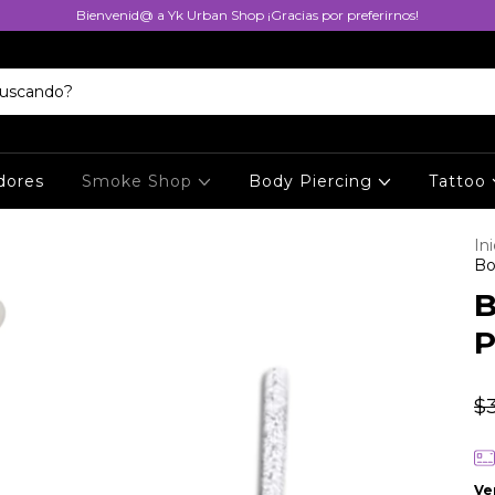
Bienvenid@ a Yk Urban Shop ¡Gracias por preferirnos!
dores
Smoke Shop
Body Piercing
Tattoo
Ini
Bo
B
P
$
Ve