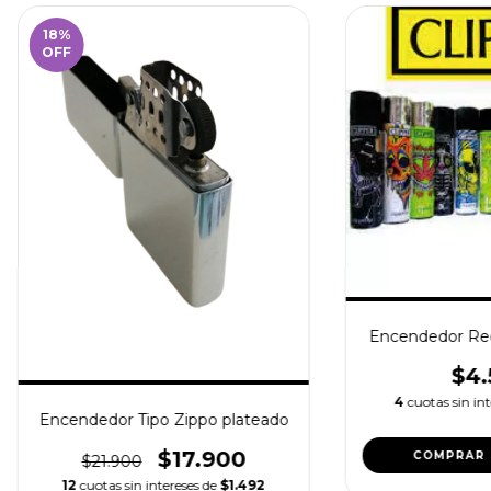
18
%
OFF
Encendedor Rec
$4.
4
cuotas sin in
Encendedor Tipo Zippo plateado
$17.900
$21.900
12
cuotas sin intereses de
$1.492